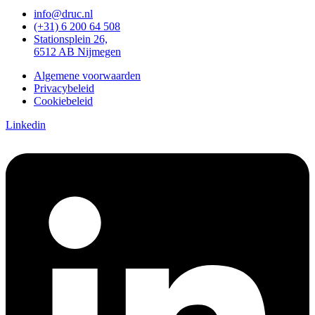
info@druc.nl
(+31) 6 200 64 508
Stationsplein 26,
6512 AB Nijmegen
Algemene voorwaarden
Privacybeleid
Cookiebeleid
Linkedin