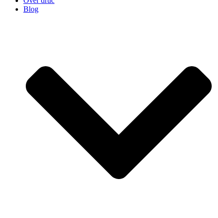
Over druc
Blog