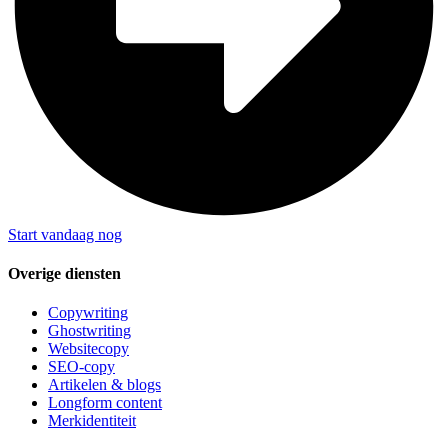
Start vandaag nog
Overige diensten
Copywriting
Ghostwriting
Websitecopy
SEO-copy
Artikelen & blogs
Longform content
Merkidentiteit