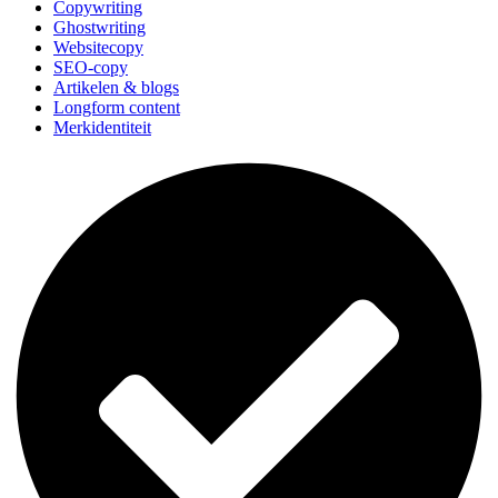
Copywriting
Ghostwriting
Websitecopy
SEO-copy
Artikelen & blogs
Longform content
Merkidentiteit